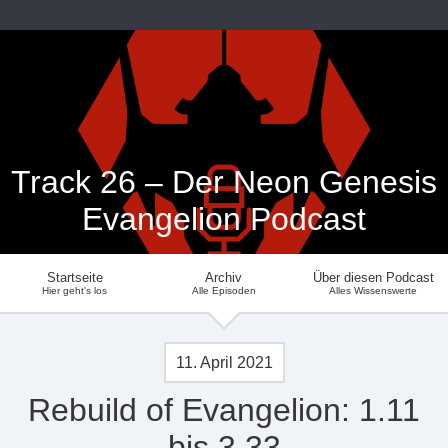
Track 26 – Der Neon Genesis
Evangelion Podcast
Startseite
Archiv
Über diesen Podcast
Hier geht's los
Alle Episoden
Alles Wissenswerte
11. April 2021
Rebuild of Evangelion: 1.11
bis 3.33