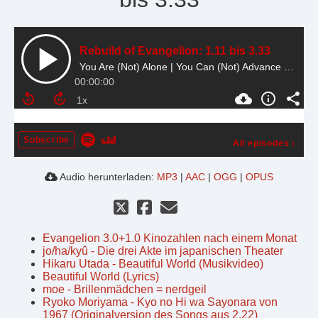
Rebuild of Evangelion: 1.11 bis 3.33
You Are (Not) Alone | You Can (Not) Advance | You Can (Not) Redo
00:00:00
Subscribe
All episodes
›
Audio herunterladen:
MP3
|
AAC
|
OGG
|
OPUS
Evangelion 3.0+1.0 Kinozahlen nach einem Monat
jo/ha/kyû - Die drei Akte im japanischen Theater
Hikaru Utada - Beautiful World (Musikvideo)
Beautiful World (Lyrics)
moe - Brillenmädchen = nerdgeil
Ryoko Moriyama - Kyo no Hi wa Sayonara von
1967 (Originalversion des Songs aus 2.22)