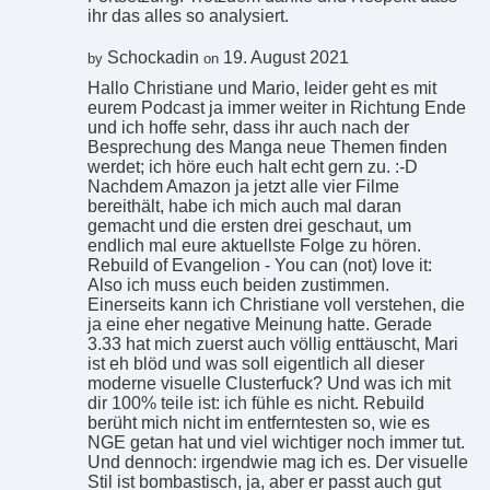
ihr das alles so analysiert.
Schockadin
19. August 2021
by
on
Hallo Christiane und Mario, leider geht es mit
eurem Podcast ja immer weiter in Richtung Ende
und ich hoffe sehr, dass ihr auch nach der
Besprechung des Manga neue Themen finden
werdet; ich höre euch halt echt gern zu. :-D
Nachdem Amazon ja jetzt alle vier Filme
bereithält, habe ich mich auch mal daran
gemacht und die ersten drei geschaut, um
endlich mal eure aktuellste Folge zu hören.
Rebuild of Evangelion - You can (not) love it:
Also ich muss euch beiden zustimmen.
Einerseits kann ich Christiane voll verstehen, die
ja eine eher negative Meinung hatte. Gerade
3.33 hat mich zuerst auch völlig enttäuscht, Mari
ist eh blöd und was soll eigentlich all dieser
moderne visuelle Clusterfuck? Und was ich mit
dir 100% teile ist: ich fühle es nicht. Rebuild
berüht mich nicht im entferntesten so, wie es
NGE getan hat und viel wichtiger noch immer tut.
Und dennoch: irgendwie mag ich es. Der visuelle
Stil ist bombastisch, ja, aber er passt auch gut