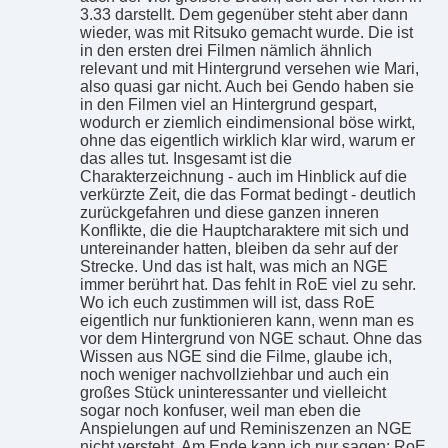
3.33 darstellt. Dem gegenüber steht aber dann
wieder, was mit Ritsuko gemacht wurde. Die ist
in den ersten drei Filmen nämlich ähnlich
relevant und mit Hintergrund versehen wie Mari,
also quasi gar nicht. Auch bei Gendo haben sie
in den Filmen viel an Hintergrund gespart,
wodurch er ziemlich eindimensional böse wirkt,
ohne das eigentlich wirklich klar wird, warum er
das alles tut. Insgesamt ist die
Charakterzeichnung - auch im Hinblick auf die
verkürzte Zeit, die das Format bedingt - deutlich
zurückgefahren und diese ganzen inneren
Konflikte, die die Hauptcharaktere mit sich und
untereinander hatten, bleiben da sehr auf der
Strecke. Und das ist halt, was mich an NGE
immer berührt hat. Das fehlt in RoE viel zu sehr.
Wo ich euch zustimmen will ist, dass RoE
eigentlich nur funktionieren kann, wenn man es
vor dem Hintergrund von NGE schaut. Ohne das
Wissen aus NGE sind die Filme, glaube ich,
noch weniger nachvollziehbar und auch ein
großes Stück uninteressanter und vielleicht
sogar noch konfuser, weil man eben die
Anspielungen auf und Reminiszenzen an NGE
nicht versteht. Am Ende kann ich nur sagen: RoE