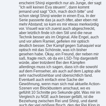
erscheint Shinji eigentlich nur als Junge, der sagt
"Ich will keinen Eva steuern", dann kommt
jemand und sagt "Och, mach doch bitte" und
schon steigt Shinji wieder in einen Eva. In der
Serie passierte das ja auch öfter, aber eben mit
mehr Abstand; so kam es mir etwas merkwürdig
vor. Visuell war ich zuerst auch abgeschreckt,
aber letztlich finde ich den Stil und die neue
Technik besser als im Original. Alle Engel, auch
und vor allem Ramiel, gefielen mir optisch
deutlich besser. Der Kampf gegen Sahaquiel war
optisch mit das Schönste, was ich bisher
gesehen habe. Okay, ein Freund, der neben mir
saß, fragte mich, ob da ein LSD-Trip dargestellt
würde, aber trotzdem! Bei den Kämpfen
allerdings muss ich sagen, dass ich die sowohl
auf dem Fernseher, als auch auf dem Laptop alle
sehr nachvollziehbar und übersichtlich fand.
Eventuell auch einfach eine Sache der
Gewöhnung, wenn man sich mal aktuelle Action-
Szenen von Blockbustern anschaut, wo es
gefühlt 10 Schnitte pro Sekunde gibt. Was mir im
Vergleich zu NGE auch besser gefällt, ist die
Beziehung zwischen Rei und Shinji, und damit
auch der viel größere Bruch, den der Rei Klon in