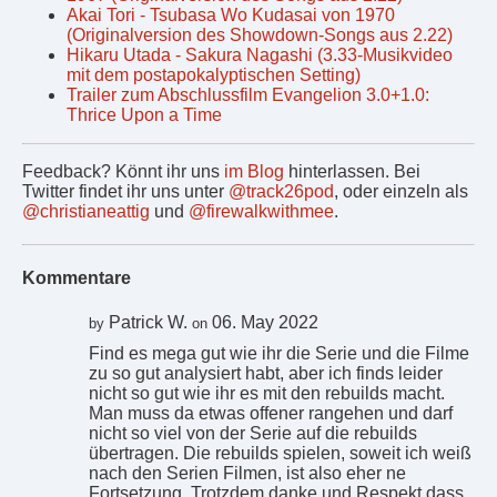
Akai Tori - Tsubasa Wo Kudasai von 1970
(Originalversion des Showdown-Songs aus 2.22)
Hikaru Utada - Sakura Nagashi (3.33-Musikvideo
mit dem postapokalyptischen Setting)
Trailer zum Abschlussfilm Evangelion 3.0+1.0:
Thrice Upon a Time
Feedback? Könnt ihr uns
im Blog
hinterlassen. Bei
Twitter findet ihr uns unter
@track26pod
, oder einzeln als
@christianeattig
und
@firewalkwithmee
.
Kommentare
Patrick W.
06. May 2022
by
on
Find es mega gut wie ihr die Serie und die Filme
zu so gut analysiert habt, aber ich finds leider
nicht so gut wie ihr es mit den rebuilds macht.
Man muss da etwas offener rangehen und darf
nicht so viel von der Serie auf die rebuilds
übertragen. Die rebuilds spielen, soweit ich weiß
nach den Serien Filmen, ist also eher ne
Fortsetzung. Trotzdem danke und Respekt dass