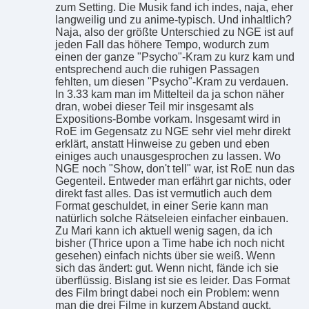
zum Setting. Die Musik fand ich indes, naja, eher
langweilig und zu anime-typisch. Und inhaltlich?
Naja, also der größte Unterschied zu NGE ist auf
jeden Fall das höhere Tempo, wodurch zum
einen der ganze "Psycho"-Kram zu kurz kam und
entsprechend auch die ruhigen Passagen
fehlten, um diesen "Psycho"-Kram zu verdauen.
In 3.33 kam man im Mittelteil da ja schon näher
dran, wobei dieser Teil mir insgesamt als
Expositions-Bombe vorkam. Insgesamt wird in
RoE im Gegensatz zu NGE sehr viel mehr direkt
erklärt, anstatt Hinweise zu geben und eben
einiges auch unausgesprochen zu lassen. Wo
NGE noch "Show, don't tell" war, ist RoE nun das
Gegenteil. Entweder man erfährt gar nichts, oder
direkt fast alles. Das ist vermutlich auch dem
Format geschuldet, in einer Serie kann man
natürlich solche Rätseleien einfacher einbauen.
Zu Mari kann ich aktuell wenig sagen, da ich
bisher (Thrice upon a Time habe ich noch nicht
gesehen) einfach nichts über sie weiß. Wenn
sich das ändert: gut. Wenn nicht, fände ich sie
überflüssig. Bislang ist sie es leider. Das Format
des Film bringt dabei noch ein Problem: wenn
man die drei Filme in kurzem Abstand guckt,