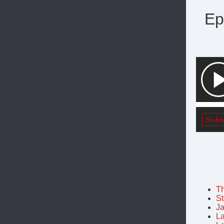
Ep
Subs
Th
St
J
La