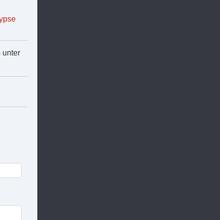
lypse
s unter
.