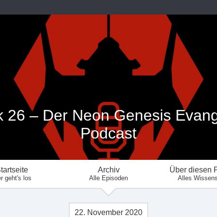
k 26 – Der Neon Genesis Evang
Podcast
tartseite
Archiv
Über diesen 
r geht's los
Alle Episoden
Alles Wissen
22. November 2020