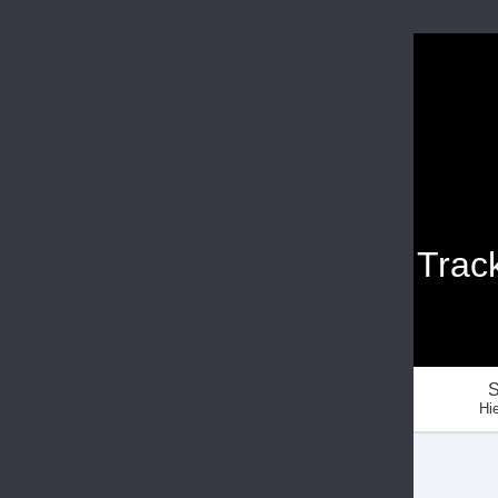
Trac
S
Hie