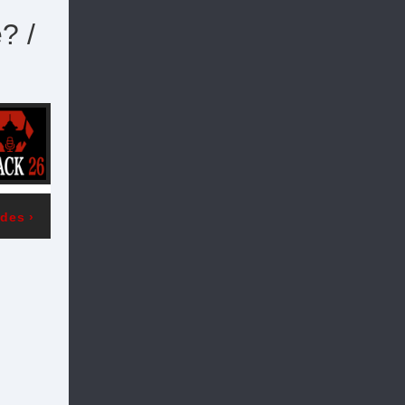
? /
odes
›