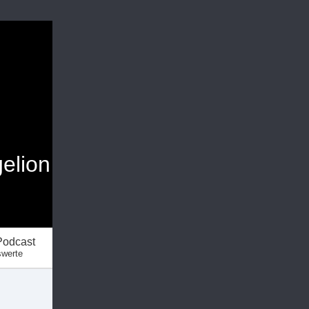
elion
Podcast
swerte