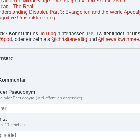
can - The Mirror Stage, The Imaginary, and Social Media
can - The Real
derstanding Disaster, Part 3: Evangelion and the World Apoca
gnitive Umstrukturierung
k? Könnt ihr uns
im Blog
hinterlassen. Bei Twitter findet ihr un
26pod
, oder einzeln als
@christianeattig
und
@firewalkwithmee
ntare
Kommentar
der Pseudonym
 oder Pseudonym (wird öffentlich angezeigt)
tar
ns 10 Zeichen