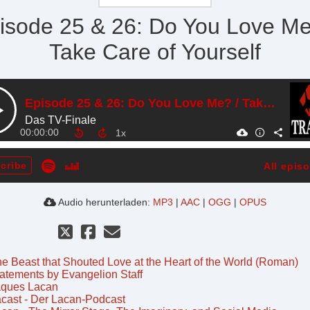
isode 25 & 26: Do You Love Me
Take Care of Yourself
Episode 25 & 26: Do You Love Me? / Take Care of Yourself
Das TV-Finale
00:00:00
cribe
All epis
Audio herunterladen:
MP3
|
AAC
|
OGG
|
OPUS
e Beast that Shouted Love at the Heart of the World (Roman)
atements by Evangelion Staff
aques Lacan
cast - Der Lacan-Podcast