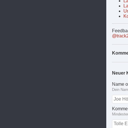
La
La
Un
Ko
Feedbac
@track
Komme
Neuer 
Name o
Dein Name
Kommen
Mindeste